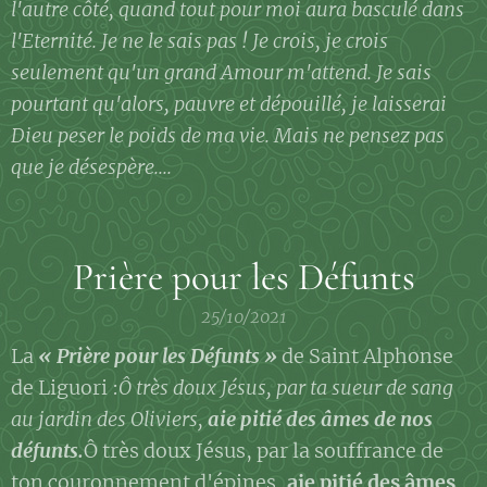
l'autre côté, quand tout pour moi aura basculé dans
l'Eternité. Je ne le sais pas ! Je crois, je crois
seulement qu'un grand Amour m'attend. Je sais
pourtant qu'alors, pauvre et dépouillé, je laisserai
Dieu peser le poids de ma vie. Mais ne pensez pas
que je désespère....
Prière pour les Défunts
25/10/2021
La
« Prière pour les Défunts »
de Saint Alphonse
de Liguori :
Ô très doux Jésus, par ta sueur de sang
au jardin des Oliviers,
aie pitié des âmes de nos
défunts.
Ô très doux Jésus, par la souffrance de
ton couronnement d'épines,
aie pitié des âmes