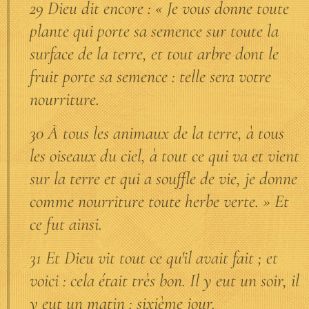
29 Dieu dit encore : « Je vous donne toute
plante qui porte sa semence sur toute la
surface de la terre, et tout arbre dont le
fruit porte sa semence : telle sera votre
nourriture.
30 À tous les animaux de la terre, à tous
les oiseaux du ciel, à tout ce qui va et vient
sur la terre et qui a souffle de vie, je donne
comme nourriture toute herbe verte. » Et
ce fut ainsi.
31 Et Dieu vit tout ce qu'il avait fait ; et
voici : cela était très bon. Il y eut un soir, il
y eut un matin : sixième jour.