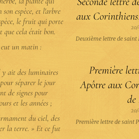
Seconde lettre d
'herbe, la plante qui
 son espèce, et l'arbre
aux Corinthiens.
pèce, le fruit qui porte
20/
t que cela était bon.
Deuxième lettre de saint
y eut un matin :
Première lett
l y ait des luminaires
pour séparer le jour
Apôtre aux Cor
vent de signes pour
de 
ours et les années ;
20/
 firmament du ciel, des
Première lettre de saint 
r la terre. » Et ce fut