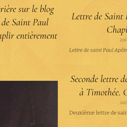
rière sur le blog
Lettre de Saint 
e de Saint Paul
Chapit
plir entièrement
20/
Lettre de saint Paul Apôtr
Seconde lettre d
à Timothée. C
20/
Deuxième lettre de sai