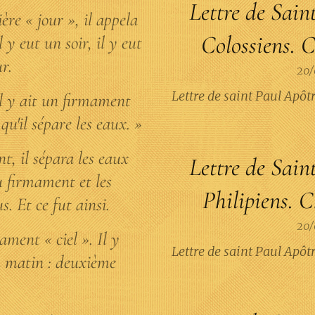
Lettre de Sain
ère « jour », il appela
Colossiens. C
l y eut un soir, il y eut
r.
20/
Lettre de saint Paul Apôt
il y ait un firmament
qu'il sépare les eaux. »
t, il sépara les eaux
Lettre de Sain
u firmament et les
Philipiens. C
. Et ce fut ainsi.
20/
ament « ciel ». Il y
Lettre de saint Paul Apôt
un matin : deuxième