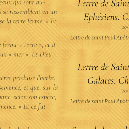
Lettre de Sain
 eaux qui sont au-
es se rassemblent en un
Ephésiens. Ch
sse la terre ferme. » Et
20/
Lettre de saint Paul Apô
 ferme « terre », et il
aux « mer ». Et Dieu
Lettre de Sain
terre produise l'herbe,
Galates. Cha
semence, et que, sur la
20/
donne, selon son espèce,
Lettre de saint Paul Apôt
emence. » Et ce fut