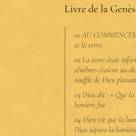
Livre de la Genès
01 AU COMMENCEMENT
et la terre.
02 La terre était infor
ténèbres étaient au-des
souffle de Dieu planai
03 Dieu dit : « Que la 
lumière fut.
04 Dieu vit que la lum
Dieu sépara la lumière