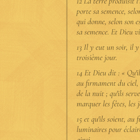
12 La terre produisit l
porte sa semence, selon
qui donne, selon son es
sa semence. Et Dieu vi
13 Il y eut un soir, il 
troisième jour.
14 Et Dieu dit : « Qu'i
au firmament du ciel, 
de la nuit ; qu'ils ser
marquer les fêtes, les j
15 et qu'ils soient, au
luminaires pour éclaire
ainsi.