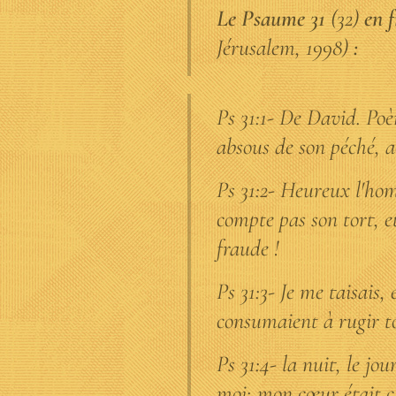
Le Psaume 31
(32)
en f
Jérusalem, 1998)
:
Ps 31:1- De David. Po
absous de son péché, a
Ps 31:2- Heureux l'ho
compte pas son tort, et
fraude !
Ps 31:3- Je me taisais, 
consumaient à rugir to
Ps 31:4- la nuit, le jo
moi; mon cœur était 