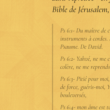
Bible de Jérusalem,
Ps 6:1- Du maître de c
instruments à cordes. 
Psaume. De David.
Ps 6:2- Yahvé, ne me c
colère, ne me reprends
Ps 6:3- Pitié pour moi,
de force, guéris-moi, 
bouleversés,
Ps 6:4- mon âme est t