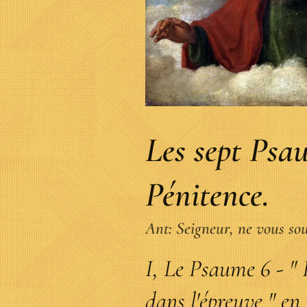
Les sept Psa
Pénitence.
Ant: Seigneur, ne vous so
I, Le Psaume 6 - "
dans l'épreuve " en