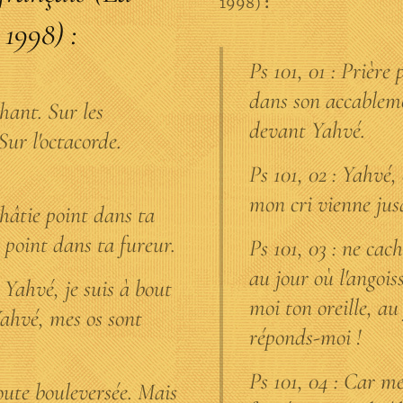
1998)
:
 1998) :
Ps 101, 01 : Prièr
dans son accablem
hant. Sur les
devant Yahvé.
Sur l'octacorde.
Ps 101, 02 : Yahvé,
mon cri vienne jusq
hâtie point dans ta
 point dans ta fureur.
Ps 101, 03 : ne cac
au jour où l'angois
 Yahvé, je suis à bout
moi ton oreille, au 
Yahvé, mes os sont
réponds-moi !
Ps 101, 04 : Car me
oute bouleversée. Mais