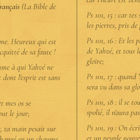
rançais
(La Bible de
Ps 101, 15 : car tes
les pierres, pris de
Ps 101, 16 : Et les
ème. Heureux qui est
de Yahvé, et tous le
cquitté de sa faute !
gloire;
mme à qui Yahvé ne
Ps 101, 17 : quand 
 dont l'esprit est sans
sera vu dans sa glo
Ps 101, 18 : il se t
et mes os se
spolié, il n'aura pa
ut le jour;
Ps 101, 19 : On écri
ur, ta main pesait sur
et un peuple nouv
changé en un chaume