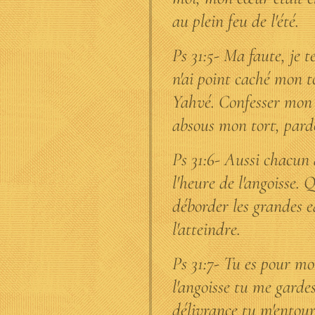
au plein feu de l'été.
Ps 31:5- Ma faute, je te
n'ai point caché mon tort
Yahvé. Confesser mon p
absous mon tort, pard
Ps 31:6- Aussi chacun d
l'heure de l'angoisse.
déborder les grandes e
l'atteindre.
Ps 31:7- Tu es pour mo
l'angoisse tu me garde
délivrance tu m'entour