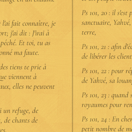
Ps 101, 20 : il s'es
sanctuaire, Yahvé, 
 l'ai fait connaître, je
terre,
; j'ai dit : J'irai à
éché. Et toi, tu as
Ps 101, 21 : afin d'
onné ma faute.
de libérer les clien
es tiens te prie à
Ps 101, 22 : pour 
 Que viennent à
de Yahvé, sa louan
aux, elles ne peuvent
Ps 101, 23 : quand 
royaumes pour ren
i un refuge, de
Ps 101, 24 : En che
s, de chants de
petit nombre de me
es.