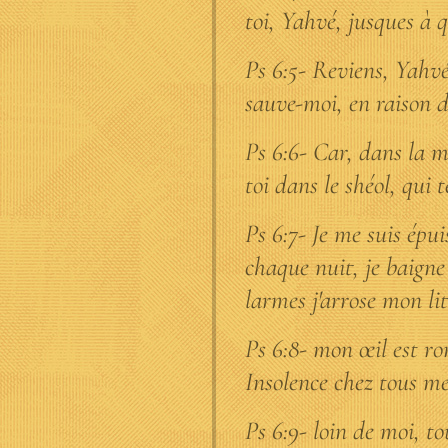
toi, Yahvé, jusques à 
Ps 6:5- Reviens, Yahv
sauve-moi, en raison 
Ps 6:6- Car, dans la m
toi dans le shéol, qui t
Ps 6:7- Je me suis épu
chaque nuit, je baign
larmes j'arrose mon lit
Ps 6:8- mon œil est ro
Insolence chez tous me
Ps 6:9- loin de moi, to