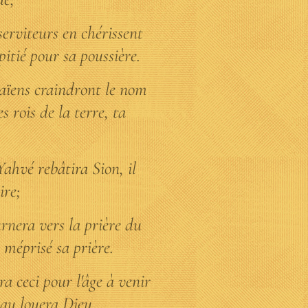
 serviteurs en chérissent
 pitié pour sa poussière.
 païens craindront le nom
s rois de la terre, ta
Yahvé rebâtira Sion, il
ire;
ournera vers la prière du
s méprisé sa prière.
ra ceci pour l'âge à venir
eau louera Dieu