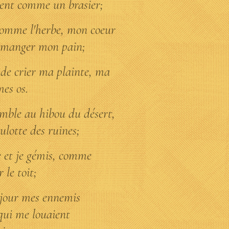
lent comme un brasier;
 comme l'herbe, mon coeur
de manger mon pain;
e de crier ma plainte, ma
mes os.
semble au hibou du désert,
hulotte des ruines;
le et je gémis, comme
r le toit;
e jour mes ennemis
qui me louaient