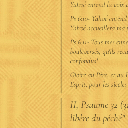
Yahvé entend la voix 
Ps 6:10- Yahvé entend
Yahvé accueillera ma p
Ps 6:11- Tous mes enn
bouleversés, qu'ils rec
confondus!
Gloire au Père, et au F
Esprit, pour les siècle
II, Psaume 32 (31
libère du péché"