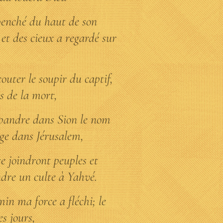
t penché du haut de son
et des cieux a regardé sur
écouter le soupir du captif,
ts de la mort,
répandre dans Sion le nom
ge dans Jérusalem,
se joindront peuples et
dre un culte à Yahvé.
min ma force a fléchi; le
s jours,