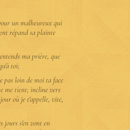
e pour un malheureux qui
ent répand sa plainte
 entends ma prière, que
u'à toi;
he pas loin de moi ta face
se me tient; incline vers
jour où je t'appelle, vite,
s jours s'en vont en