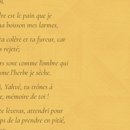
i.
re est le pain que je
ma boisson mes larmes,
ta colère et ta fureur, car
s rejeté;
ours sont comme l'ombre qui
me l'herbe je sèche.
oi, Yahvé, tu trônes à
e, mémoire de toi !
 te lèveras, attendri pour
mps de la prendre en pitié,
ue;