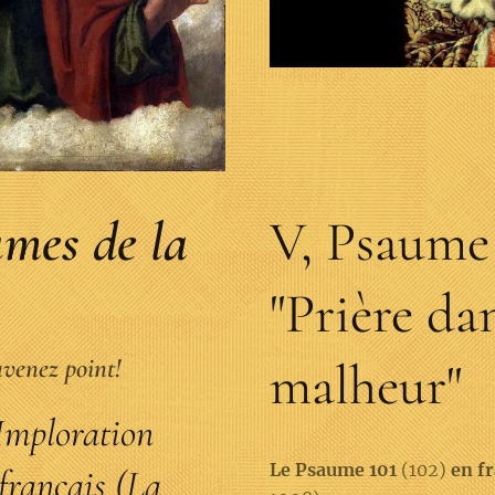
umes de la
V, Psaume 
"Prière dan
uvenez point!
malheur"
 Imploration
Le Psaume 101
(102)
en f
 français (La