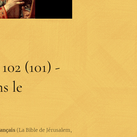
102 (101) -
s le
rançais
(La Bible de Jérusalem,