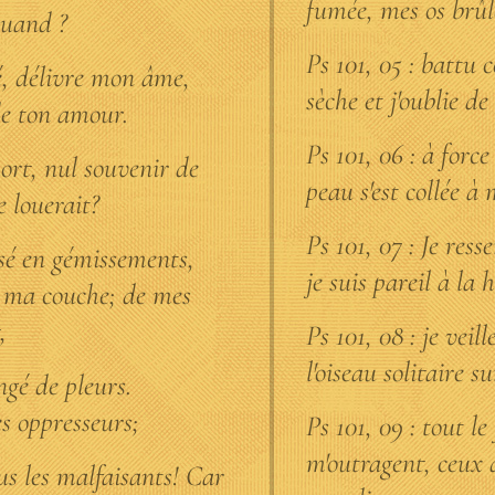
fumée, mes os brû
quand ?
Ps 101, 05 : battu
é, délivre mon âme,
sèche et j'oublie 
de ton amour.
Ps 101, 06 : à forc
ort, nul souvenir de
peau s'est collée à 
e louerait?
Ps 101, 07 : Je res
isé en gémissements,
je suis pareil à la 
e ma couche; de mes
,
Ps 101, 08 : je veil
l'oiseau solitaire su
ngé de pleurs.
s oppresseurs;
Ps 101, 09 : tout l
m'outragent, ceux 
us les malfaisants! Car