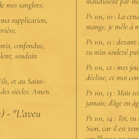
maudissent par mo
de mes sanglots;
Ps 101, 10 : La cend
 ma supplication,
mange, je mêle à 
rière.
Ps 101, 11 : devant 
emis, confondus,
tu m'as soulevé pui
ulent, soudain
Ps 101, 12 : mes j
décline, et moi com
ils, et au Saint-
s des siècles. Amen.
Ps 101, 13 : Mais t
jamais; d'âge en âg
) - "L'aveu
Ps 101, 14 : Toi, tu
Sion, car il est te
car l'heure est ven