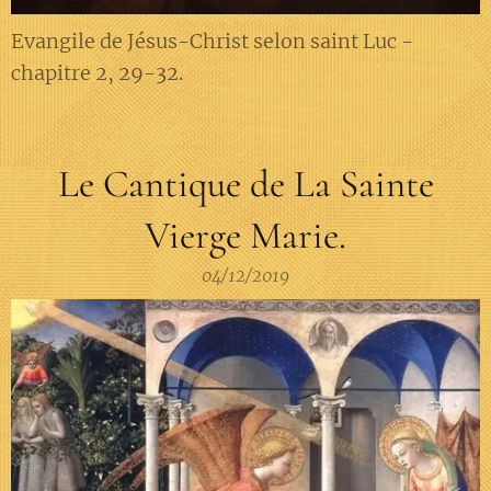
Evangile de Jésus-Christ selon saint Luc -
chapitre 2, 29-32.
Le Cantique de La Sainte
Vierge Marie.
04/12/2019