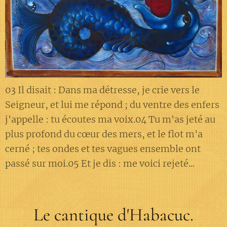
03 Il disait : Dans ma détresse, je crie vers le
Seigneur, et lui me répond ; du ventre des enfers
j'appelle : tu écoutes ma voix.04 Tu m'as jeté au
plus profond du cœur des mers, et le flot m'a
cerné ; tes ondes et tes vagues ensemble ont
passé sur moi.05 Et je dis : me voici rejeté...
Le cantique d'Habacuc.