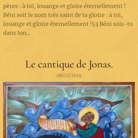
pères : à toi, louange et gloire éternellement !
Béni soit le nom très saint de ta gloire : à toi,
louange et gloire éternellement !53 Béni sois-tu
dans ton...
Le cantique de Jonas.
06/12/2019