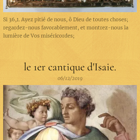
Si 36,1. Ayez pitié de nous, ô Dieu de toutes choses;
regardez-nous favorablement, et montrez-nous la
lumière de Vos miséricordes;
le 1er cantique d'Isaie.
06/12/2019