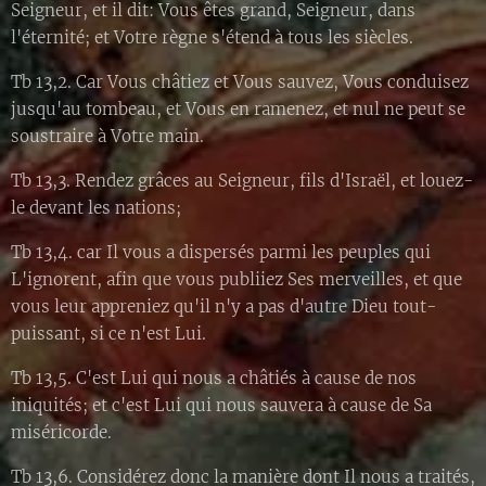
Seigneur, et il dit: Vous êtes grand, Seigneur, dans
l'éternité; et Votre règne s'étend à tous les siècles.
Tb 13,2. Car Vous châtiez et Vous sauvez, Vous conduisez
jusqu'au tombeau, et Vous en ramenez, et nul ne peut se
soustraire à Votre main.
Tb 13,3. Rendez grâces au Seigneur, fils d'Israël, et louez-
le devant les nations;
Tb 13,4. car Il vous a dispersés parmi les peuples qui
L'ignorent, afin que vous publiiez Ses merveilles, et que
vous leur appreniez qu'il n'y a pas d'autre Dieu tout-
puissant, si ce n'est Lui.
Tb 13,5. C'est Lui qui nous a châtiés à cause de nos
iniquités; et c'est Lui qui nous sauvera à cause de Sa
miséricorde.
Tb 13,6. Considérez donc la manière dont Il nous a traités,