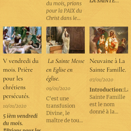
LA SAINTE
pauvres que
du mois, prions
en Jésus-Christ,
Libératrice,
EGLISE
nous sommes,...
pour la PAIX du
son Fils unique,
prends en pitié
ET POUR LES
Christ dans le
Notre-Seigneur,
tous nos frères
PRÊTRES,
monde.
qui a été conçu
défunts,
du Saint-
spécialement
Esprit,...
ceux qui ont le
plus besoin de la
miséricorde du
V vendredi du
La Sainte Messe
Neuvaine à La
Seigneur.
mois. Prière
en Eglise en
Sainte Famille.
Intercède pour
pour les
église.
tous ceux qui
07/01/2020
chrétiens
nous ont quittés
09/01/2020
Introduction:
La
afin que
persécutés.
Sainte Famille
C'est une
s'achève en eux
est le nom
transfusion
10/01/2020
l'oeuvre de
donné à la
Divine, le
l'amour qui
5 ièm vendredi
famille formée
maître de tout,
purifie.
Que
du mois.
par Jésus de
étant devenu
notre prière,
*Prions pour les