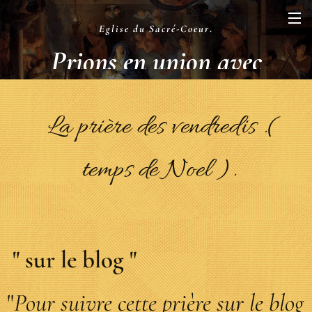
Eglise du Sacré-Coeur
.
Prions en union avec
la Liturgie
.
La prière des vendredis .(
temps de Noel ).
" sur le blog "
"
Pour suivre cette prière sur le blog