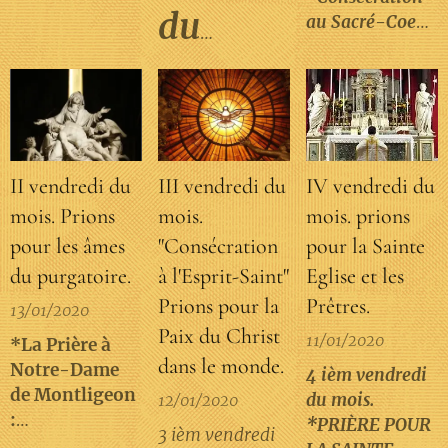
mourants, pour
du
au Sacré-Coeur
les âmes du
de Jésus.
Purgatoire ainsi
Rosaire.
que pour ceux et
celles qui vous
Signe de la
bafouent, vous
croix.
*Au nom
calomnient et
du Père et du
vous offensent.
II vendredi du
III vendredi du
IV vendredi du
Fils et du
Ô Seigneur
mois. Prions
mois.
mois. prions
Saint-Esprit .
daignez nous
Amen .
pour les âmes
"Consécration
pour la Sainte
accorder les
Sur le Crucifix:
du purgatoire.
à l'Esprit-Saint"
Eglise et les
mérites de votre
*Symbole des
Prions pour la
Prêtres.
sainte Passion,
13/01/2020
Apôtres :
Je
que nous allons
Paix du Christ
crois en seul
11/01/2020
*La Prière à
méditer. Ô
dans le monde.
Dieu, le Père
Notre-Dame
4 ièm vendredi
Notre-Dame
tout-puissant,
de Montligeon
du mois.
12/01/2020
des Douleurs,
Créateur du Ciel
:
*PRIÈRE POUR
Mère des
3 ièm vendredi
et de la terre; et
« Notre-Dame