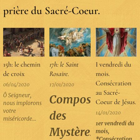
prière du Sacré-Coeur.
15h: le chemin
17h: le Saint
I vendredi du
de croix
Rosaire.
mois.
Consécration
06/04/2020
17/01/2020
au Sacré-
Ô Seigneur,
Composition
Coeur de Jésus.
nous implorons
votre
des
14/01/2020
miséricorde
1er vendredi du
pour nous-
Mystères
mois,
mêmes, pour les
*Consécration