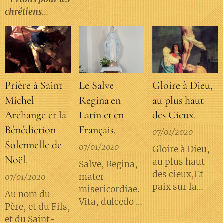
Nazareth et ses
lui-même
unie à celle de
chrétiens
parents, Marie
Divinité,
toute l'Église,
persécutés.
et Joseph. Elle
s'offre par la
leur obtienne...
est citée en
prière du
exemple par
prêtre et des
l'Eglise
fidèles.La
catholique
prière aux
Prière à Saint
Le Salve
Gloire à Dieu,
romaine pour
fruits
Michel
Regina en
au plus haut
toutes les
invisibles
Archange et la
Latin et en
des Cieux.
familles
monte et
Bénédiction
Français.
catholiques.
«
touche le coeur
07/01/2020
Les bergers
Solennelle de
de la
07/01/2020
Gloire à Dieu,
vinrent en hâte,
Majestueuse
Noël.
au plus haut
Salve, Regina,
et ils trouvèrent
Divinité qui
des cieux,Et
mater
07/01/2020
Marie et Joseph
elle-même se
paix sur la
misericordiae.
avec le
déverse dans
Au nom du
terre aux
Vita, dulcedo et
nouveau-né
l'hostie créée
Père, et du Fils,
hommes qu'il
spes nostra,
couché dans une
des mains de
et du Saint-