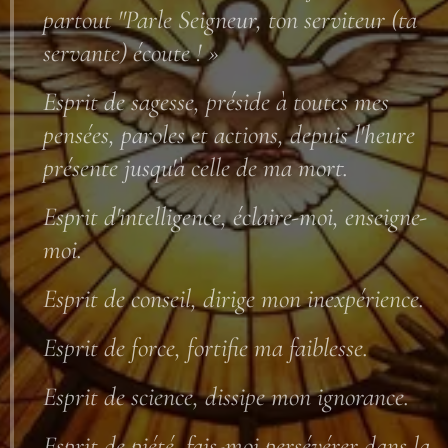
partout '
'Parle Seigneur, ton serviteur (ta
servante) écoute ! »
Esprit de sagesse, préside à toutes mes
pensées, paroles et actions, depuis l'heure
présente jusqu'à celle de ma mort.
Esprit d'intelligence, éclaire-moi, enseigne-
moi.
Esprit de conseil, dirige mon inexpérience.
Esprit de force, fortifie ma faiblesse.
Esprit de science, dissipe mon ignorance.
Esprit de piété, fais-moi persévérer dans la