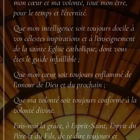
mon cœur et ma volonté, tout mon être,
pour le temps et l'éternité.
Que mon intelligence soit toujours docile à
vos célestes inspirations et à l'enseignement
de la sainte Eglise catholique, dont vous
êtes le guide infaillible ;
Que mon cœur soit toujours enflammé de
l'amour de Dieu et du prochain ;
Que ma volonté soit toujours conforme à la
volonté divine.
Fais-moi la grâce, ô Esprit-Saint, Esprit du
Père et du Fils, de te dire toujours et