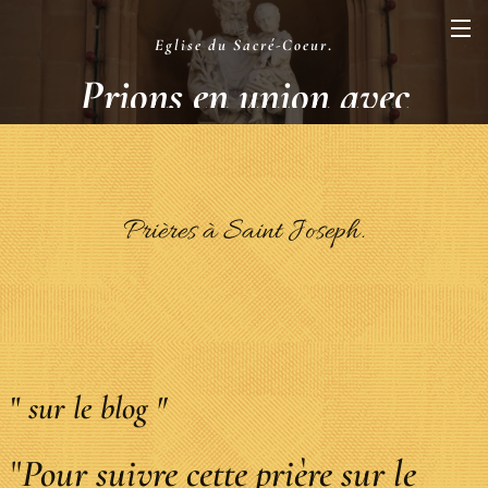
Eglise du Sacré-Coeur
.
Prions en union avec
la Liturgie
.
Prières à Saint Joseph.
"
sur le blog "
"
Pour suivre cette prière sur le