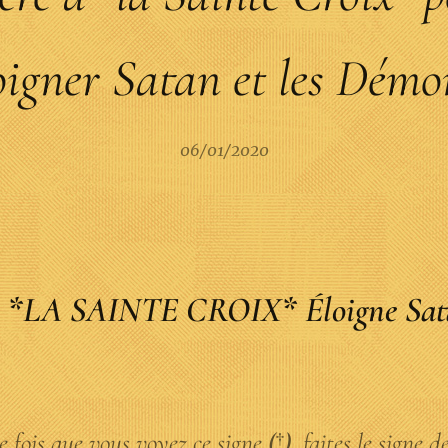
oigner Satan et les Démo
06/01/2020
e *LA SAINTE CROIX* Éloigne Sata
 fois que vous voyez ce signe
(†)
, faites le signe d