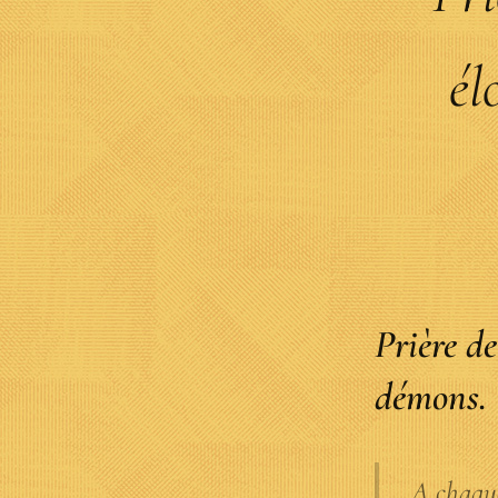
él
Prière d
démons.
A chaque