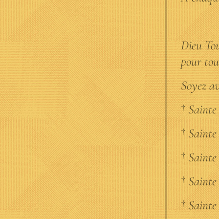
Dieu Tou
pour tou
Soyez av
†
Sainte
†
Sainte 
†
Sainte 
†
Sainte 
†
Sainte 