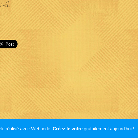
t-il.
 été réalisé avec Webnode.
Créez le votre
gratuitement aujourd'hui !