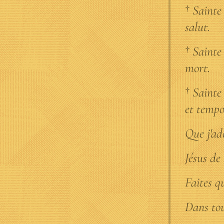
†
Sainte 
salut.
†
Sainte 
mort.
†
Sainte 
et tempo
Que j'ad
Jésus de
Faites qu
Dans tous