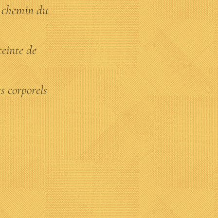
u chemin du
teinte de
s corporels