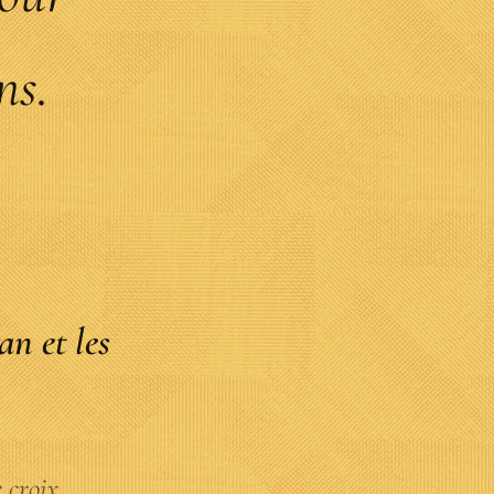
ns.
n et les
e croix.