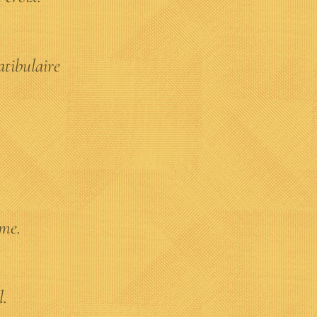
atibulaire
rme.
l.