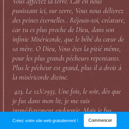
Vous affectez la terre. Car en nous
punissant ici, sur terre, Vous nous délivrez
des peines éternelles.. Réjouis-toi, créature,
car tu es plus proche de Dieu, dans son
infinie Miséricorde, que le bébé du cœur de
sa mère. O Dieu, Vous êtes la pitié même,
pour les plus grands pécheurs repentants.
Plus le pécheur est grand, plus il a droit à
la miséricorde divine.
423. Le 12.V.1935. Une fois, le soir, dès que
je fus dans mon lit, je me suis
immédiatement endormie. Mais je fus
réveillée encore plus vite. Un petit enfant
Commencer
Créez votre site web gratuitement !