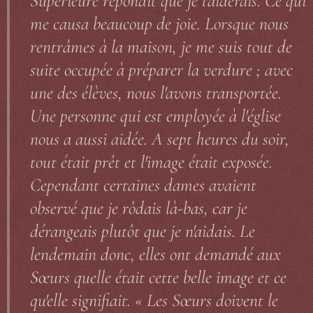
Supérieure répondit que je l'aiderais. Ce qui
me causa beaucoup de joie. Lorsque nous
rentrâmes à la maison, je me suis tout de
suite occupée à préparer la verdure ; avec
une des élèves, nous l'avons transportée.
Une personne qui est employée à l'église
nous a aussi aidée. A sept heures du soir,
tout était prêt et l'image était exposée.
Cependant certaines dames avaient
observé que je rôdais là-bas, car je
dérangeais plutôt que je n'aidais. Le
lendemain donc, elles ont demandé aux
Sœurs quelle était cette belle image et ce
qu'elle signifiait. « Les Sœurs doivent le