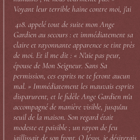
Voyant leur terrible haine contre moi, j'ai
418. appelé tout de suite mon Ange
Gardien au secours : et immédiatement sa
claire et rayonnante apparence se tint près
de moi. Et il me dit : « N'aie pas peur,
épouse de Mon Seigneur. Sans Sa
permission, ces esprits ne te feront aucun
mal. » Immédiatement les mauvais esprits
disparurent, et le fidèle Ange Gardien m'a
accompagné de manière visible, jusqu'au
seuil de la maison. Son regard était
modeste et paisible ; un rayon de feu
jaillissait de son front. O Jésus, je désirerais