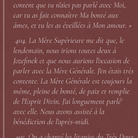
content que tu n'aies pas parlé avec Moi,
car tu as fait connaître Ma bonté aux
âmes, et tu les as éveillées à Mon amour. »
404. La Mère Supérieure me dit que, le
lendemain, nous irions toutes deux à
Jozefinek et que nous aurions l'occasion de
parler avec la Mère Générale. J'en étais très
contente. La Mère Générale est toujours la
même, pleine de bonté, de paix et remplie
de l'Esprit Divin. J'ai longuement parlé'
avec elle. Nous avons assisté à la
bénédiction de l'après-midi.
405. On a chanté les litanies du Très Doux