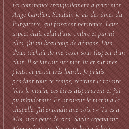
j'ai commencé tranquillement à prier mon
Ange Gardien. Soudain je vis des âmes du
Purgatoire, qui faisaient pénitence. Leur
aspect était celui d'une ombre et parmi
elles, j'ai vu beaucoup de démons. L'un
d'eux tâchait de me vexer sous l'aspect d'un
chat. Il se lançait sur mon lit et sur mes
pieds, et pesait très lourd.. Je priais
pendant tout ce temps, récitant le rosaire.
Vers le matin, ces êtres disparurent et j'ai
pu m'endormir. En arrivant le matin à la
chapelle, j'ai entendu une voix : « Tu es à
Moi, n'aie peur de rien. Sache cependant,
Mon enfant que Satan te hait ; il hait