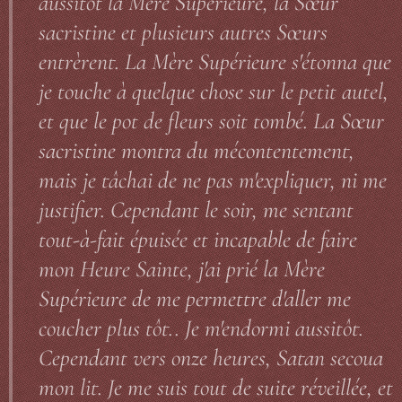
aussitôt la Mère Supérieure, la Sœur
sacristine et plusieurs autres Sœurs
entrèrent. La Mère Supérieure s'étonna que
je touche à quelque chose sur le petit autel,
et que le pot de fleurs soit tombé. La Sœur
sacristine montra du mécontentement,
mais je tâchai de ne pas m'expliquer, ni me
justifier. Cependant le soir, me sentant
tout-à-fait épuisée et incapable de faire
mon Heure Sainte, j'ai prié la Mère
Supérieure de me permettre d'aller me
coucher plus tôt.. Je m'endormi aussitôt.
Cependant vers onze heures, Satan secoua
mon lit. Je me suis tout de suite réveillée, et