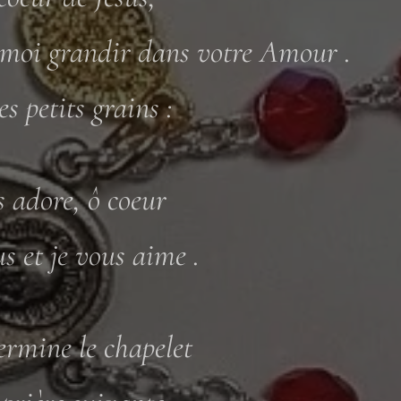
-moi grandir dans votre Amour .
es petits grains :
s adore, ô coeur
us et je vous aime .
rmine le chapelet