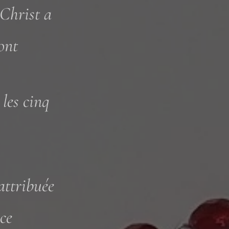
 Christ a
ont
 les cinq
 attribuée
ce