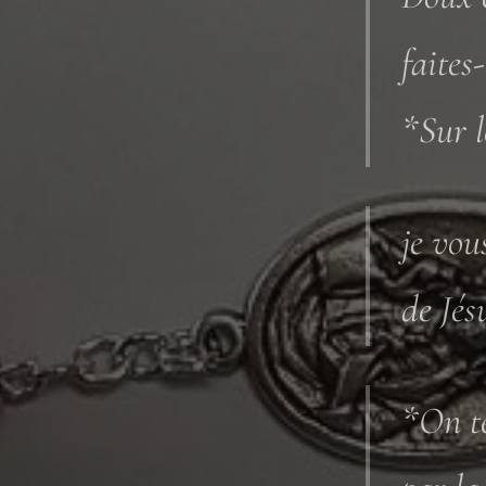
faites
*Sur l
je vou
de Jés
*On te