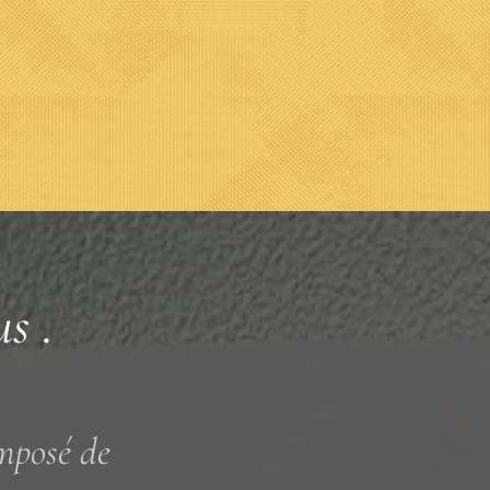
us .
omposé de