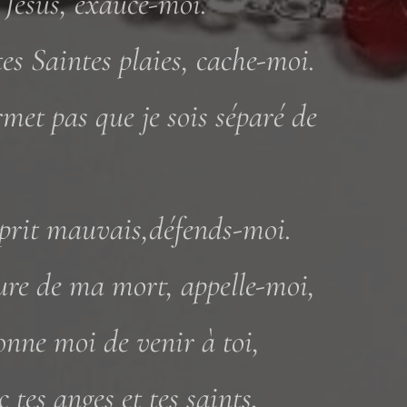
Jésus, exauce-moi.
es Saintes plaies, cache-moi.
met pas que je sois séparé de
sprit mauvais,défends-moi.
ure de ma mort, appelle-moi,
onne moi de venir à toi,
c tes anges et tes saints,