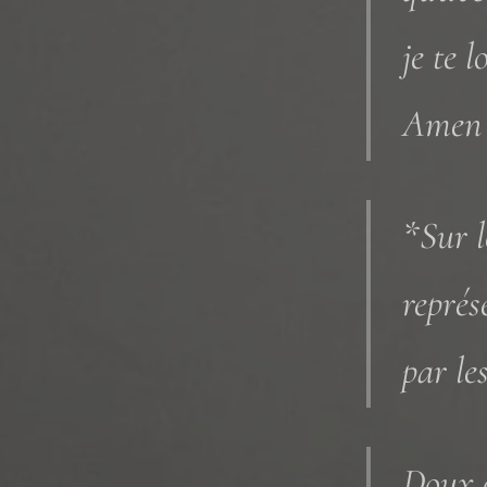
je te l
Amen 
*Sur l
représ
par le
Doux c