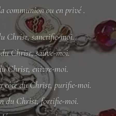
la communion ou en privé .
 Christ, sanctifie-moi.
du Christ, sauve-moi.
u Christ, enivre-moi.
 côté du Christ, purifie-moi.
n du Christ, fortifie-moi.