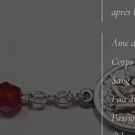
après 
Âme du
Corps 
Sang d
Eau du
Passio