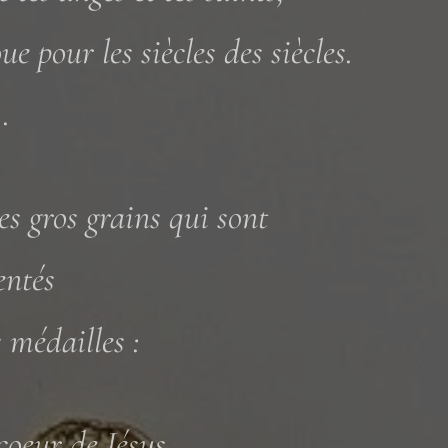
oue pour les siècles des siècles.
.
es gros grains qui sont
entés
s médailles :
oeur de Jésus,