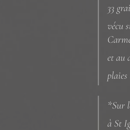
33 gra
vécu s
Carme
et au 
plaies
*Sur l
à St I