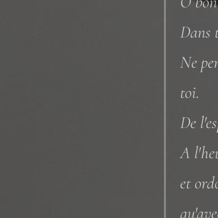
Ô bon 
Dans t
Ne per
toi.
De l'e
A l'he
et ord
qu'ave