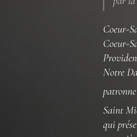
par la
Coeur-Sac
Coeur-Sac
Providen
Notre Da
patronne 
Saint Mi
qui prés