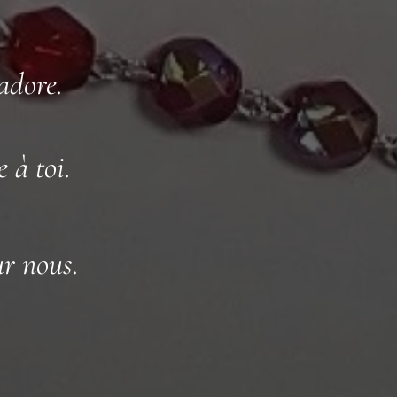
adore.
 à toi.
ur nous.