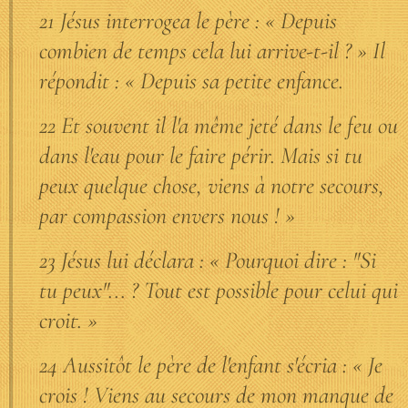
21 Jésus interrogea le père : « Depuis
combien de temps cela lui arrive-t-il ? » Il
répondit : « Depuis sa petite enfance.
22 Et souvent il l'a même jeté dans le feu ou
dans l'eau pour le faire périr. Mais si tu
peux quelque chose, viens à notre secours,
par compassion envers nous ! »
23 Jésus lui déclara : « Pourquoi dire : "Si
tu peux"... ? Tout est possible pour celui qui
croit. »
24 Aussitôt le père de l'enfant s'écria : « Je
crois ! Viens au secours de mon manque de