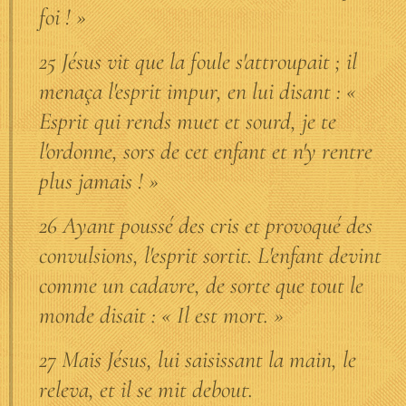
foi ! »
25 Jésus vit que la foule s'attroupait ; il
menaça l'esprit impur, en lui disant : «
Esprit qui rends muet et sourd, je te
l'ordonne, sors de cet enfant et n'y rentre
plus jamais ! »
26 Ayant poussé des cris et provoqué des
convulsions, l'esprit sortit. L'enfant devint
comme un cadavre, de sorte que tout le
monde disait : « Il est mort. »
27 Mais Jésus, lui saisissant la main, le
releva, et il se mit debout.