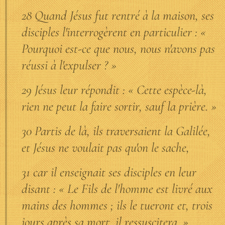
28 Quand Jésus fut rentré à la maison, ses
disciples l'interrogèrent en particulier : «
Pourquoi est-ce que nous, nous n'avons pas
réussi à l'expulser ? »
29 Jésus leur répondit : « Cette espèce-là,
rien ne peut la faire sortir, sauf la prière. »
30 Partis de là, ils traversaient la Galilée,
et Jésus ne voulait pas qu'on le sache,
31 car il enseignait ses disciples en leur
disant : « Le Fils de l'homme est livré aux
mains des hommes ; ils le tueront et, trois
jours après sa mort, il ressuscitera. »