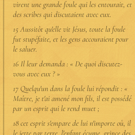
virent une grande foule qui les entourait, et
des scribes qui discutaient avec eux.
15 Aussitôt qu'elle vit Jésus, toute la foule
fut stupéfaite, et les gens accouraient pour
le saluer.
16 Il leur demanda : « De quoi discutez-
vous avec eux ? »
17 Quelqu'un dans la foule lui répondit : «
Maître, je t'ai amené mon fils, il est possédé
par un esprit qui le rend muet ;
18 cet esprit s'empare de lui n'importe où, il
le jette par terre, l'enfant écume, grince des