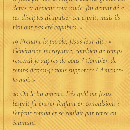
dents et devient tout raide. J'ai demandé à
tes disciples d'expulser cet esprit, mais ils
n'en ont pas été capables. »
19 Prenant la parole, Jésus leur dit : «
Génération incroyante, combien de temps
resterai-je auprès de vous ? Combien de
temps devrai-je vous supporter ? Amenez-
le-moi. »
20 On le lui amena. Dès qu'il vit Jésus,
l'esprit fit entrer l'enfant en convulsions ;
l'enfant tomba et se roulait par terre en
écumant.