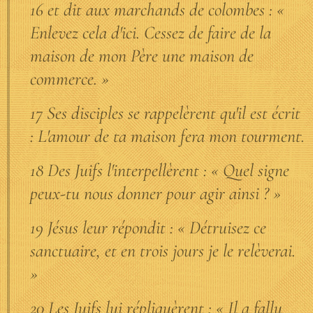
16 et dit aux marchands de colombes : «
Enlevez cela d'ici. Cessez de faire de la
maison de mon Père une maison de
commerce. »
17 Ses disciples se rappelèrent qu'il est écrit
: L'amour de ta maison fera mon tourment.
18 Des Juifs l'interpellèrent : « Quel signe
peux-tu nous donner pour agir ainsi ? »
19 Jésus leur répondit : « Détruisez ce
sanctuaire, et en trois jours je le relèverai.
»
20 Les Juifs lui répliquèrent : « Il a fallu