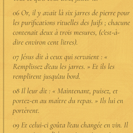
06 Or, il y avait là six jarres de pierre pour
les purifications rituelles des Juifs ; chacune
contenait deux à trois mesures, (c'est-à-
dire environ cent litres).
07 Jésus dit à ceux qui servaient : «
Remplissez d'eau les jarres. » Et ils les
remplirent jusqu'au bord.
08 Il leur dit : « Maintenant, puisez, et
portez-en au maître du repas. » Ils lui en
portèrent.
09 Et celui-ci goûta l'eau changée en vin. Il