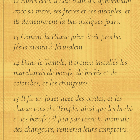
12 Après cela, il descendit à Capharnaüm
avec sa mère, ses frères et ses disciples, et
ils demeurèrent là-bas quelques jours.
13 Comme la Pâque juive était proche,
Jésus monta à Jérusalem.
14 Dans le Temple, il trouva installés les
marchands de bœufs, de brebis et de
colombes, et les changeurs.
15 Il fit un fouet avec des cordes, et les
chassa tous du Temple, ainsi que les brebis
et les bœufs ; il jeta par terre la monnaie
des changeurs, renversa leurs comptoirs,