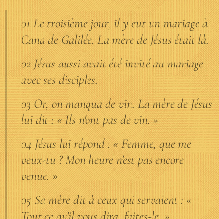
01 Le troisième jour, il y eut un mariage à
Cana de Galilée. La mère de Jésus était là.
02 Jésus aussi avait été invité au mariage
avec ses disciples.
03 Or, on manqua de vin. La mère de Jésus
lui dit : « Ils n'ont pas de vin. »
04 Jésus lui répond : « Femme, que me
veux-tu ? Mon heure n'est pas encore
venue. »
05 Sa mère dit à ceux qui servaient : «
Tout ce qu'il vous dira, faites-le. »