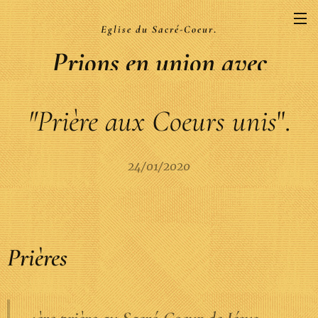
Eglise du Sacré-Coeur
.
Prions en union avec
la Liturgie
"Prière
aux Coeurs unis
".
.
24/01/2020
Prières